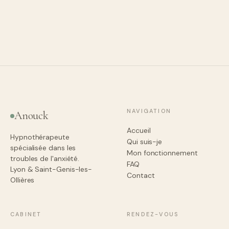
S
Avis vérifié Resalib
NAVIGATION
Anouck
Accueil
Hypnothérapeute
Qui suis-je
spécialisée dans les
Mon fonctionnement
troubles de l'anxiété.
FAQ
Lyon & Saint-Genis-les-
Contact
Ollières
CABINET
RENDEZ-VOUS