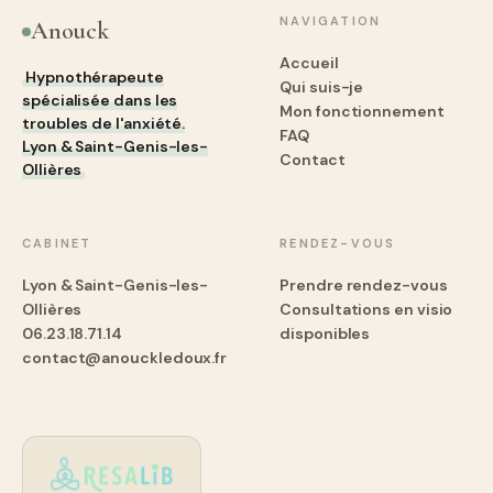
NAVIGATION
Anouck
Accueil
Hypnothérapeute
Qui suis-je
spécialisée dans les
Mon fonctionnement
troubles de l'anxiété.
FAQ
Lyon & Saint-Genis-les-
Contact
Ollières
CABINET
RENDEZ-VOUS
Lyon & Saint-Genis-les-
Prendre rendez-vous
Ollières
Consultations en visio
06.23.18.71.14
disponibles
contact@anouckledoux.fr